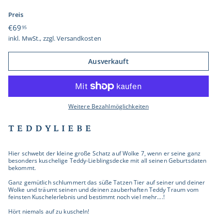
Preis
Normaler
€69,95
€69
95
Preis
inkl. MwSt., zzgl.
Versandkosten
Ausverkauft
Weitere Bezahlmöglichkeiten
T E D D Y L I E B E
Hier schwebt der kleine große Schatz auf Wolke 7, wenn er seine ganz
besonders kuschelige Teddy-Lieblingsdecke mit all seinen Geburtsdaten
bekommt.
Ganz gemütlich schlummert das süße Tatzen Tier auf seiner und deiner
Wolke und träumt seinen und deinen zauberhaften Teddy Traum vom
feinsten Kuschelerlebnis und bestimmt noch viel mehr....!
Hört niemals auf zu kuscheln!