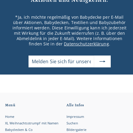
Aktionen und Neuigkeiten.
*Ja, ich möchte regelmäßig von Babydecke
per E-Mail
über Aktionen, Babydecken, Textilien und Babyzubehör
informiert werden. Diese Einwilligung kann ich jederzeit
mit Wirkung für die Zukunft widerrufen (z. B. über den
Abmeldelink in jeder E-Mail). Weitere Informationen
finden Sie in der
Datenschutzerklärung
.
Melden
Abonnieren
Sie
sich
für
unsere
Mailingliste
an
Menü
Alle Infos
Home
Impressum
XL Weihnachtsstrumpf mit Namen
Suchen
Babydecken & Co
Bildergalerie