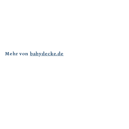
AUSVERKAUFT
TEDDYLIEBE BIO
Babydecke mit Namen
€
€69
95
6
9
,
9
Mehr von
babydecke.de
5