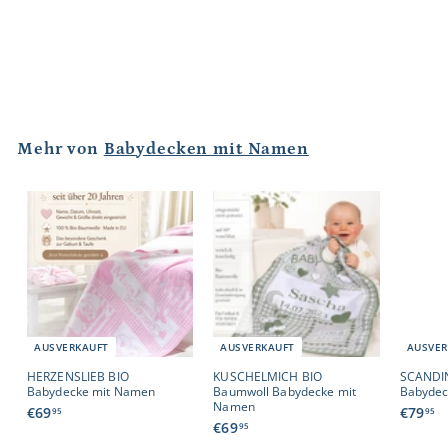
AUSVERKAUFT
TEDDYLIEBE BIO Babydecke mit Namen
€
€69
95
6
9
,
9
Mehr von
Babydecken mit Namen
5
AUSVERKAUFT
AUSVERKAUFT
AUSVER
HERZENSLIEB BIO
KUSCHELMICH BIO
SCANDI
Babydecke mit Namen
Baumwoll Babydecke mit
Babydec
Namen
€
€
€69
€79
95
95
€
€69
6
7
95
6
9
9