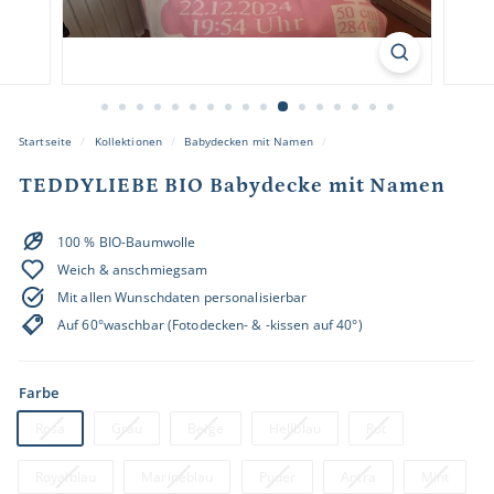
e.
d
e
Startseite
/
Kollektionen
/
Babydecken mit Namen
/
TEDDYLIEBE BIO Babydecke mit Namen
100 % BIO-Baumwolle
Weich & anschmiegsam
Mit allen Wunschdaten personalisierbar
Auf 60°waschbar (Fotodecken- & -kissen auf 40°)
Farbe
Rosa
Grau
Beige
Hellblau
Rot
Royalblau
Marineblau
Puder
Antra
Mint