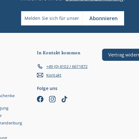
Melden
Abonnieren
Abonnieren
Sie
sich
für
unsere
Mailingliste
an
In Kontakt kommen
Vertrag wider
+49 (0) 4102 / 6671872
Kontakt
Folge uns
eschenke
Facebook
Instagram
TikTok
rgung
e
Brandenburg
lung