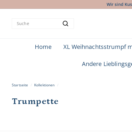
Direkt
Wir sind Kus
zum
Inhalt
Search
Suche
Home
XL Weihnachtsstrumpf 
Andere Lieblings
Startseite
/
Kollektionen
/
Trumpette