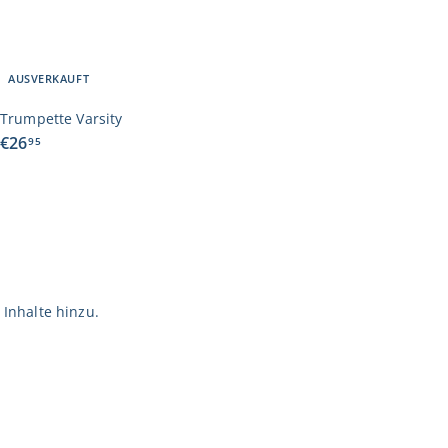
AUSVERKAUFT
Trumpette Varsity
€
€26
95
2
6
,
9
5
 Inhalte hinzu.