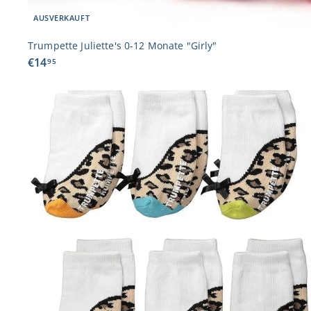
AUSVERKAUFT
Trumpette Juliette's 0-12 Monate "Girly"
€
€14
95
1
4
,
S
9
c
5
e
l
l
k
a
f