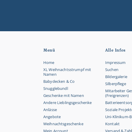
Menü
Alle Infos
Home
Impressum
XL Weihnachtsstrumpf mit
Suchen
Namen
Bildergalerie
Babydecken & Co
Silberpflege
Snugglebundl
Mitarbeiter G
Geschenke mit Namen
(Freigrenzen)
Andere Lieblingsgeschenke
Batterieentso
Anlässe
Soziale Projekt
Angebote
Uni-Klinikum-
Weihnachtsgeschenke
Kontakt
Mein Account
Versand & Zah