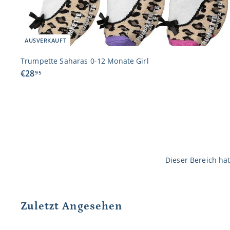
AUSVERKAUFT
Trumpette Saharas 0-12 Monate Girl
€
€28
95
2
8
,
9
5
Dieser Bereich hat
Zuletzt Angesehen